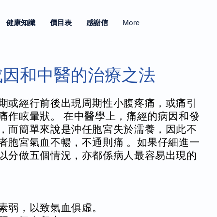
健康知識
價目表
感謝信
More
成因和中醫的治療之法
期或經行前後出現周期性小腹疼痛，或痛引
痛作眩暈狀。 在中醫學上，痛經的病因和發
，而簡單來說是沖任胞宮失於濡養，因此不
者胞宮氣血不暢，不通則痛 。如果仔細進一
以分做五個情況，亦都係病人最容易出現的
素弱，以致氣血俱虛。