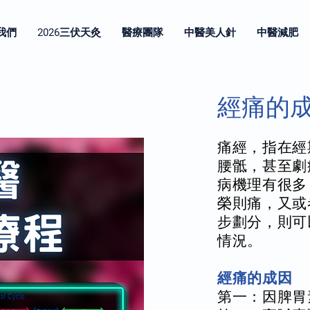
我們
2026三伏天灸
醫療團隊
中醫美人針
中醫減肥
經痛的
痛經，指在經
腰骶，甚至劇
病機理有很多
榮則痛，又或
步劃分，則可
情況。
經痛的成因
第一：因脾胃