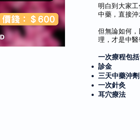
明白到大家工
中藥，直接沖
但無論如何，
理，才是中醫
一次療程包括
診金
三天中藥沖劑
一次針灸
耳穴療法