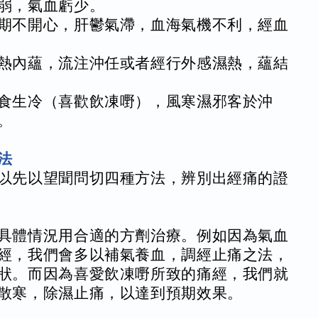
弱，氣血虧少。
期不開心，肝鬱氣滯，血海氣機不利，經血
熱內蘊，流注沖任或者經行外感濕熱，蘊結
食生冷（喜歡飲凍嘢），風寒濕邪客於沖
。
法
以先以望聞問切四種方法，辨別出經痛的證
具體情況用合適的方劑治療。例如因為氣血
經，我們會多以補氣養血，調經止痛之法，
狀。而因為喜愛飲凍嘢所致的痛經，我們就
散寒，除濕止痛，以達到預期效果。