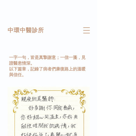
中環中醫診所
一字一句，皆是真摯謝意；一信一箋，見
證醫患情深。
以下篇章，記錄了病者們康復路上的溫暖
與信任。