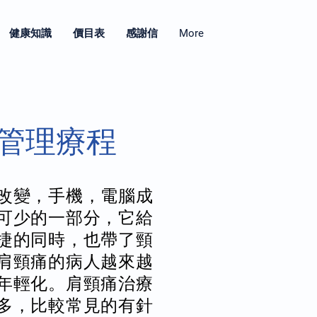
健康知識
價目表
感謝信
More
管理療程
改變，手機，電腦成
可少的一部分，它給
捷的同時，也帶了頸
肩頸痛的病人越來越
年輕化。肩頸痛治療
多，比較常見的有針