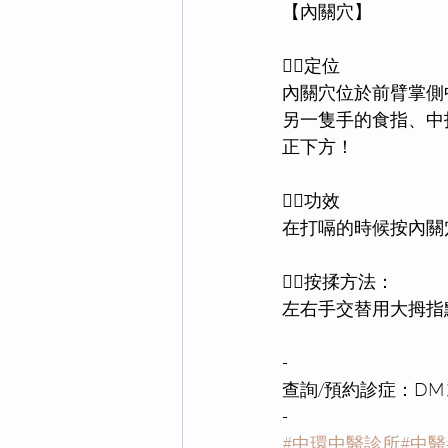
【內關穴】
👉🏻定位
內關穴位於前臂掌側
另一隻手的食指、中
正下方！
👉🏻功效
在打嗝的時候按內關
👉🏻按揉方法：
左右手交替用大拇指
-
查詢/預約診症：DM 或 W
-
#中環中醫診所
#中醫