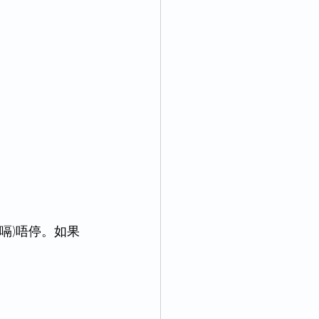
打嗝)唔停。如果