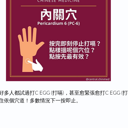
人都試過打C EGG (打嗝)，甚至愈緊張愈打C EGG (
住依個穴道！多數情況下一按即止。