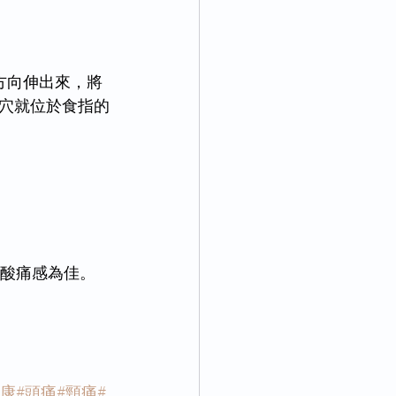
方向伸出來，將
穴就位於食指的
有酸痛感為佳。
健康
#頭痛
#頸痛
#