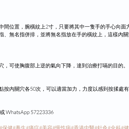
中間位置，腕橫紋上2寸，只要將其中一隻手的手心向面
指、無名指併排，並將無名指放在手的橫紋上，這樣內關
穴，可使胸腹部上逆的氣向下降，達到治療打嗝的目的。
點按內關穴各50次，可以適當加力，力度以感到按揉處
hatsApp 57223336
#保健
#養生
#痛症
#美容
#慢性病
#香港中醫
#針灸
#全科
#