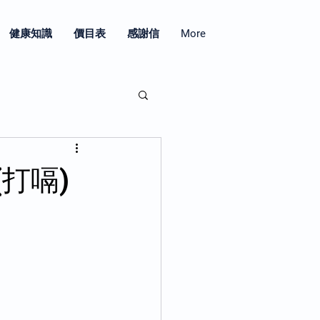
健康知識
價目表
感謝信
More
(打嗝)