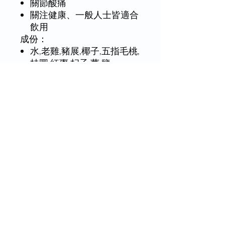
關節酸痛
關注健康、一般人士皆適合
飲用
成份：
水,老雞,豬展,椰子,五指毛桃,
桂圓,紅棗,杞子,薑,鹽
食用方法：
整袋坐熱3-5分鐘 或 剪開包
裝倒入碗中放入微波爐加熱
3分鐘
湯包資料：
國際食品安全認證：湯包廠
房通過ISO22000國際標準
食品安全衛生認證。
採用日本「高溫高壓滅菌技
術」可常溫保存。
加熱三分鐘即飲丨無添加味
精丨無添加防腐劑