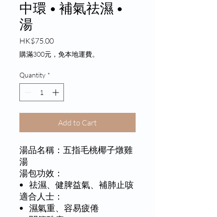
中環 • 補氣祛濕 •
湯
Price
HK$75.00
​購滿300元，免本地運費。
Quantity
*
Add to Cart
湯品名稱：五指毛桃椰子燉雞
湯
湯包功效：
祛濕、健脾益氣、補肺止咳
適合人士：
濕氣重、容易疲倦